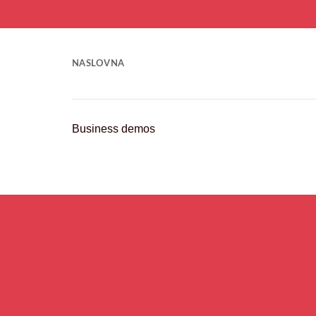
Прескочи
на
садржај
NASLOVNA
Business demos