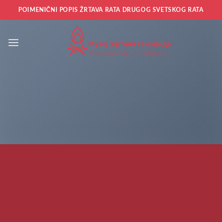
Прескочи
POIMENIČNI POPIS ŽRTAVA RATA DRUGOG SVETSKOG RATA
на
садржај