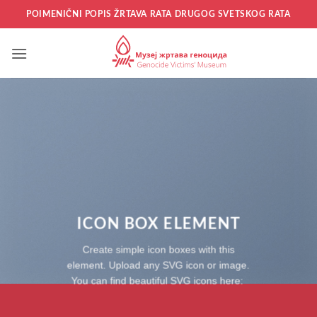
Прескочи
POIMENIČNI POPIS ŽRTAVA RATA DRUGOG SVETSKOG RATA
на
садржај
ICON BOX ELEMENT
Create simple icon boxes with this
element. Upload any SVG icon or image.
You can find beautiful SVG icons here: