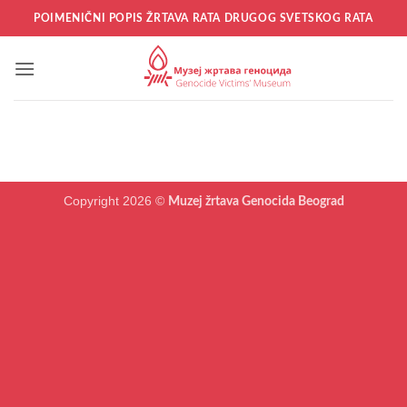
Прескочи
POIMENIČNI POPIS ŽRTAVA RATA DRUGOG SVETSKOG RATA
на
садржај
Copyright 2026 ©
Muzej žrtava Genocida Beograd